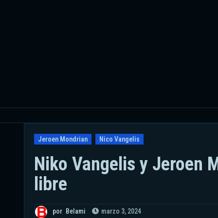
Ir
al
contenido
Jeroen Mondrian
Nico Vangelis
Niko Vangelis y Jeroen 
libre
por
Belami
marzo 3, 2024