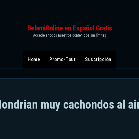
BelamiOnline en Español Gratis
Accede a todos nuestros contenidos sin límites
Home
Promo-Tour
Suscripción
Mondrian muy cachondos al ai