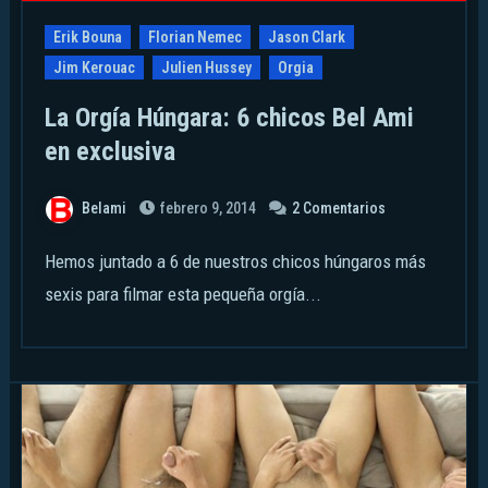
Erik Bouna
Florian Nemec
Jason Clark
Jim Kerouac
Julien Hussey
Orgia
La Orgía Húngara: 6 chicos Bel Ami
en exclusiva
Belami
febrero 9, 2014
2 Comentarios
Hemos juntado a 6 de nuestros chicos húngaros más
sexis para filmar esta pequeña orgía...