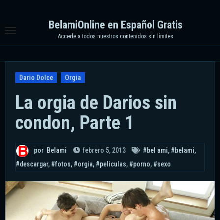
Ir
al
BelamiOnline en Español Gratis
contenido
Accede a todos nuestros contenidos sin límites
Dario Dolce
Orgia
La orgia de Darios sin
condon, Parte 1
por
Belami
febrero 5, 2013
#bel ami
,
#belami
,
#descargar
,
#fotos
,
#orgia
,
#peliculas
,
#porno
,
#sexo