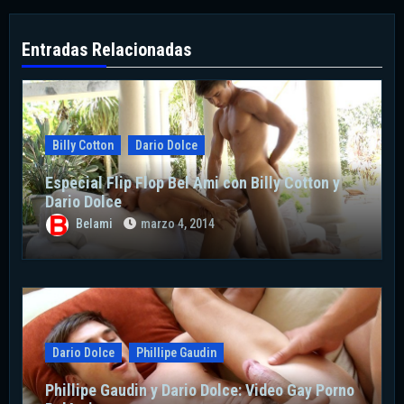
Entradas Relacionadas
Billy Cotton
Dario Dolce
Especial Flip Flop Bel Ami con Billy Cotton y
Dario Dolce
Belami
marzo 4, 2014
Dario Dolce
Phillipe Gaudin
Phillipe Gaudin y Dario Dolce: Video Gay Porno