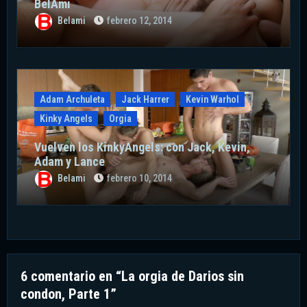
BelAmi
Belami
febrero 12, 2014
Adam Archuleta
Jack Harrer
Kevin Warhol
Kinky Angels
Orgia
Vuelven los KinkyAngels: con Jack, Kevin,
Adam y Lance
Belami
febrero 10, 2014
6 comentario en “La orgia de Darios sin
condon, Parte 1”