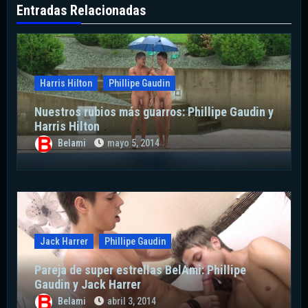
Entradas Relacionadas
Harris Hilton
Phillipe Gaudin
Nuestros rubios más guarros: Phillipe Gaudin y
Harris Hilton
Belami
mayo 5, 2014
Jack Harrer
Phillipe Gaudin
Pareja de super estrellas BelAmi: Phillipe
Gaudin y Jack Harrer
Belami
abril 3, 2014