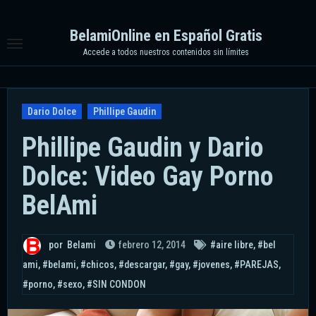
Ir
al
BelamiOnline en Español Gratis
contenido
Accede a todos nuestros contenidos sin límites
Dario Dolce
Phillipe Gaudin
Phillipe Gaudin y Dario
Dolce: Video Gay Porno
BelAmi
por
Belami
febrero 12, 2014
#aire libre
,
#bel
ami
,
#belami
,
#chicos
,
#descargar
,
#gay
,
#jovenes
,
#PAREJAS
,
#porno
,
#sexo
,
#SIN CONDON