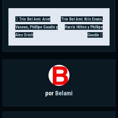
Navegación
Trio Bel Ami: Ariel
Trio Bel Ami: Kris Evans,
de
Vanean, Phillipe Gaudin y
Harris Hilton y Phillipe
entradas
Alex Orioli
Gaudin
por
Belami