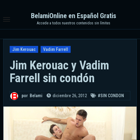
Ir
al
BelamiOnline en Español Gratis
contenido
Accede a todos nuestros contenidos sin límites
Jim Kerouac
Vadim Farrell
Jim Kerouac y Vadim
Farrell sin condón
por
Belami
diciembre 26, 2012
#SIN CONDON