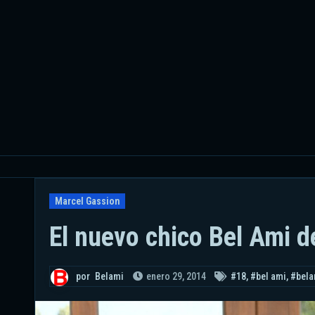
Ir
al
contenido
Marcel Gassion
El nuevo chico Bel Ami 
por
Belami
enero 29, 2014
#18
,
#bel ami
,
#bela