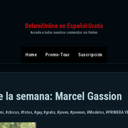
BelamiOnline en Español Gratis
Accede a todos nuestros contenidos sin límites
Home
Promo-Tour
Suscripción
de la semana: Marcel Gassion
mi
,
#chicos
,
#fotos
,
#gay
,
#gratis
,
#joven
,
#jovenes
,
#Modelos
,
#PRIMERA V