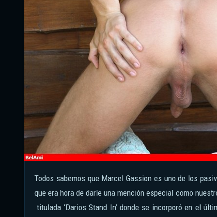
Todos sabemos que Marcel Gassion es uno de los pasivos con más talento que tenemos actualmente en BelAmi, así que pensamos
que era hora de darle una mención especial como nuestro
titulada ‘Darios Stand In’ donde se incorporó en el últ