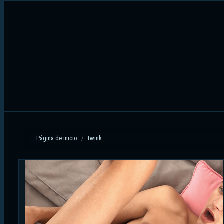
Ir
al
contenido
Página de inicio
twink